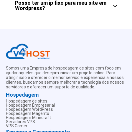
Para garantir a máxima segurança do seu site
Posso ter um ip fixo para meu site em
Wordpress?
WordPress, sugerimos adotar as seguintes
práticas:
Sim, Sua hospedagem Wordpress pode ter
Certificado SSL Gratuito:
um ip fixo. Consulte valores adcionais com
Proteja seu site com um certificado SSL
nossa equipe via ticket.
gratuito para criptografar dados transmitidos.
Atualizações Automáticas do WordPress:
Mantenha seu sistema seguro ativando as
atualizações automáticas nas configurações
do WordPress.
Somos uma Empresa de hospedagem de sites com foco em
ajudar aqueles que desejam iniciar um projeto online. Para
Permissões Adequadas:
atingir isso e oferecer o melhor serviço e experiência a nossos
Configure permissões de arquivo e diretório
clientes, buscamos sempre melhorar a tecnologia dos nossos
corretamente para evitar riscos de
servidores e oferecer um suporte de qualidade.
exploração.
Hospedagem
Hospedagem de sites
Plugins de Segurança Confiáveis:
Hospedagem Empresarial
Reforce a segurança usando plugins
Hospedagem WordPress
Hospedagem Magento
reconhecidos, oferecendo firewall e
Hospedagem Minecraft
detecção de malware.
Servidores VPS
VPS Gamer
Serviços e Gerenciamento