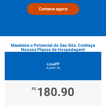
Comece agora
Maximize o Potencial do Seu Site. Conheça
Nossos Planos de Hospedagem!
LinuxPP
A partir de
180.90
R$