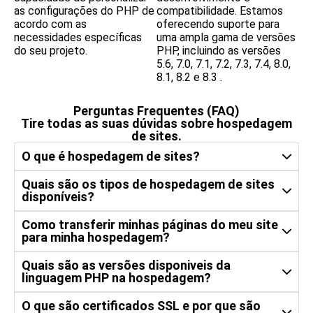
as configurações do PHP de
compatibilidade. Estamos
acordo com as
oferecendo suporte para
necessidades específicas
uma ampla gama de versões
do seu projeto.
PHP, incluindo as versões
5.6, 7.0, 7.1, 7.2, 7.3, 7.4, 8.0,
8.1, 8.2 e 8.3 .
Perguntas Frequentes (FAQ)
Tire todas as suas dúvidas sobre hospedagem
de sites.
O que é hospedagem de sites?
Hospedagem de sites é um serviço que permite
Quais são os tipos de hospedagem de sites
disponíveis?
que indivíduos e empresas publiquem seus sites na
internet. É fornecido por empresas de hospedagem
que disponibilizam espaço em servidores para
Os tipos comuns incluem hospedagem
Como transferir minhas páginas do meu site
armazenar os arquivos do site.
para minha hospedagem?
compartilhada, VPS (Servidor Virtual Privado),
hospedagem dedicada e hospedagem na nuvem.
A publicação do seu site consiste, basicamente, na
Quais são as versões disponiveis da
linguagem PHP na hospedagem?
transferência dos arquivos que constituem sua
aplicação para nossos servidores. Esta
transferência deve ser feita através de um
Atualmente os planos de Hospedagens de sites
O que são certificados SSL e por que são